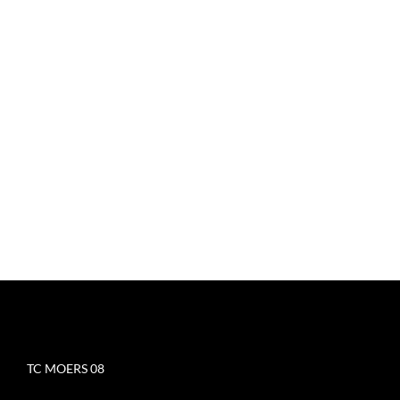
Traditionell
Unseren Verein gibt es seit über hundert Jahren.
Wir haben viel zusammen erlebt und freuen uns
auf gemeinsame Momente auf und neben dem
Platz
.
TC MOERS 08