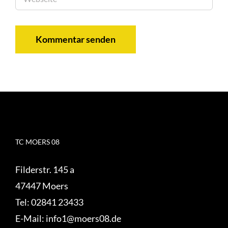
TC MOERS 08
Filderstr. 145 a
47447 Moers
Tel:
02841 23433
E-Mail:
info1@moers08.de